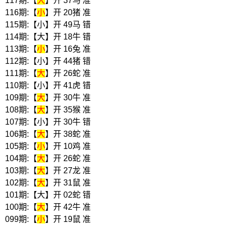
117期:
【
大
】
开 37马 准
116期:
【
小
】
开 20猪 准
115期:
【小】
开 49马
错
114期:
【大】
开 18牛
错
113期:
【
小
】
开 16兔 准
112期:
【小】
开 44猪
错
111期:
【
大
】
开 26蛇 准
110期:
【小】
开 41虎
错
109期:
【
大
】
开 30牛 准
108期:
【
大
】
开 35猴 准
107期:
【小】
开 30牛
错
106期:
【
大
】
开 38蛇 准
105期:
【
小
】
开 10鸡 准
104期:
【
大
】
开 26蛇 准
103期:
【
大
】
开 27龙 准
102期:
【
大
】
开 31鼠 准
101期:
【大】
开 02蛇
错
100期:
【
大
】
开 42牛 准
099期:
【
小
】
开 19鼠 准