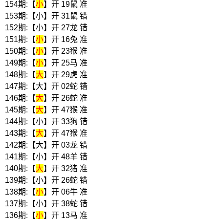
154期:
【
小
】
开 19鼠 准
153期:
【小】
开 31鼠
错
152期:
【小】
开 27龙
错
151期:
【
小
】
开 16兔 准
150期:
【
小
】
开 23猴 准
149期:
【
小
】
开 25马 准
148期:
【
大
】
开 29虎 准
147期:
【大】
开 02蛇
错
146期:
【
大
】
开 26蛇 准
145期:
【
大
】
开 47猴 准
144期:
【小】
开 33狗
错
143期:
【
大
】
开 47猴 准
142期:
【大】
开 03龙
错
141期:
【小】
开 48羊
错
140期:
【
大
】
开 32猪 准
139期:
【小】
开 26蛇
错
138期:
【
小
】
开 06牛 准
137期:
【小】
开 38蛇
错
136期:
【
小
】
开 13马 准