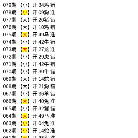
079期:
【小】
开 34鸡
错
078期:
【
小
】
开 09狗 准
077期:
【大】
开 20猪
错
076期:
【大】
开 10鸡
错
075期:
【
大
】
开 49马 准
074期:
【小】
开 42牛
错
073期:
【
大
】
开 27龙 准
072期:
【小】
开 29虎
错
071期:
【小】
开 42牛
错
070期:
【小】
开 30牛
错
069期:
【大】
开 14蛇
错
068期:
【大】
开 21狗
错
067期:
【小】
开 36羊
错
066期:
【
大
】
开 40兔 准
065期:
【小】
开 32猪
错
064期:
【
大
】
开 49马 准
063期:
【
小
】
开 04兔 准
062期:
【
小
】
开 14蛇 准