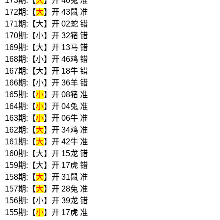
173期:
【
大
】
开 40兔 准
172期:
【
大
】
开 43鼠 准
171期:
【大】
开 02蛇
错
170期:
【小】
开 32猪
错
169期:
【大】
开 13马
错
168期:
【小】
开 46鸡
错
167期:
【大】
开 18牛
错
166期:
【小】
开 36羊
错
165期:
【
小
】
开 08猪 准
164期:
【
小
】
开 04兔 准
163期:
【
小
】
开 06牛 准
162期:
【
大
】
开 34鸡 准
161期:
【
大
】
开 42牛 准
160期:
【大】
开 15龙
错
159期:
【大】
开 17虎
错
158期:
【
大
】
开 31鼠 准
157期:
【
大
】
开 28兔 准
156期:
【小】
开 39龙
错
155期:
【
小
】
开 17虎 准