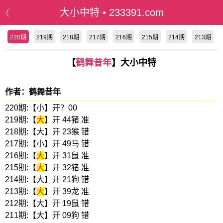
大小中特 •
233391.com
220期
219期
218期
217期
216期
215期
214期
213期
【
鹤舞昔年
】大小中特
作者：鹤舞昔年
220期:
【小】
开？00
219期:
【
大
】
开 44猪 准
218期:
【大】
开 23猴
错
217期:
【小】
开 49马
错
216期:
【
大
】
开 31鼠 准
215期:
【
大
】
开 32猪 准
214期:
【大】
开 21狗
错
213期:
【
大
】
开 39龙 准
212期:
【大】
开 19鼠
错
211期:
【大】
开 09狗
错