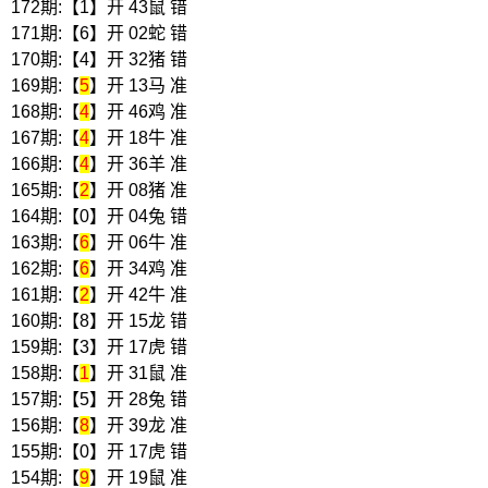
172期:
【1】
开 43鼠
错
171期:
【6】
开 02蛇
错
170期:
【4】
开 32猪
错
169期:
【
5
】
开 13马 准
168期:
【
4
】
开 46鸡 准
167期:
【
4
】
开 18牛 准
166期:
【
4
】
开 36羊 准
165期:
【
2
】
开 08猪 准
164期:
【0】
开 04兔
错
163期:
【
6
】
开 06牛 准
162期:
【
6
】
开 34鸡 准
161期:
【
2
】
开 42牛 准
160期:
【8】
开 15龙
错
159期:
【3】
开 17虎
错
158期:
【
1
】
开 31鼠 准
157期:
【5】
开 28兔
错
156期:
【
8
】
开 39龙 准
155期:
【0】
开 17虎
错
154期:
【
9
】
开 19鼠 准