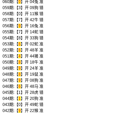
060期:
【
0
】
开 04兔 准
059期:
【3】
开 09狗
错
058期:
【0】
开 11猴
错
057期:
【7】
开 42牛
错
056期:
【
9
】
开 16兔 准
055期:
【7】
开 14蛇
错
054期:
【8】
开 33狗
错
053期:
【
6
】
开 02蛇 准
052期:
【
6
】
开 48羊 准
051期:
【
4
】
开 44猪 准
050期:
【
8
】
开 18牛 准
049期:
【
9
】
开 24羊 准
048期:
【
8
】
开 19鼠 准
047期:
【
9
】
开 08狗 准
046期:
【
6
】
开 48马 准
045期:
【1】
开 28虎
错
044期:
【
1
】
开 20狗 准
043期:
【0】
开 49蛇
错
042期:
【
9
】
开 22猴 准