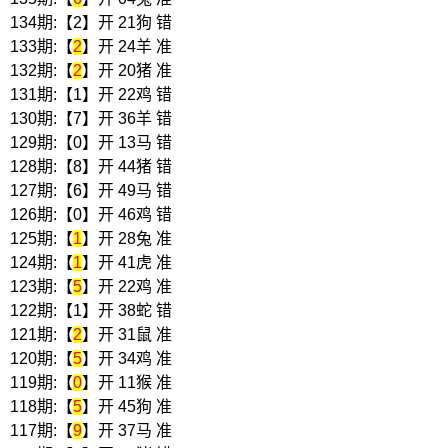
134期:
【2】
开 21狗
错
133期:
【
2
】
开 24羊 准
132期:
【
2
】
开 20猪 准
131期:
【1】
开 22鸡
错
130期:
【7】
开 36羊
错
129期:
【0】
开 13马
错
128期:
【8】
开 44猪
错
127期:
【6】
开 49马
错
126期:
【0】
开 46鸡
错
125期:
【
1
】
开 28兔 准
124期:
【
1
】
开 41虎 准
123期:
【
5
】
开 22鸡 准
122期:
【1】
开 38蛇
错
121期:
【
2
】
开 31鼠 准
120期:
【
5
】
开 34鸡 准
119期:
【
0
】
开 11猴 准
118期:
【
5
】
开 45狗 准
117期:
【
9
】
开 37马 准