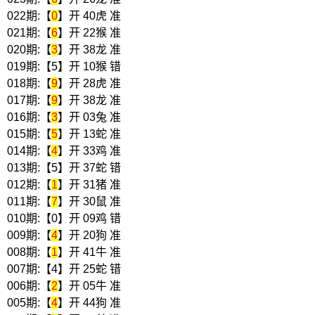
022期:
【
0
】
开 40虎 准
021期:
【
6
】
开 22猴 准
020期:
【
3
】
开 38龙 准
019期:
【5】
开 10猴
错
018期:
【
9
】
开 28虎 准
017期:
【
9
】
开 38龙 准
016期:
【
3
】
开 03兔 准
015期:
【
5
】
开 13蛇 准
014期:
【
4
】
开 33鸡 准
013期:
【5】
开 37蛇
错
012期:
【
1
】
开 31猪 准
011期:
【
7
】
开 30鼠 准
010期:
【0】
开 09鸡
错
009期:
【
4
】
开 20狗 准
008期:
【
1
】
开 41牛 准
007期:
【4】
开 25蛇
错
006期:
【
2
】
开 05牛 准
005期:
【
4
】
开 44狗 准