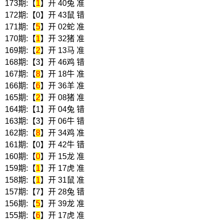
173期:
【
1
】
开 40兔 准
172期:
【0】
开 43鼠
错
171期:
【
5
】
开 02蛇 准
170期:
【
1
】
开 32猪 准
169期:
【
2
】
开 13马 准
168期:
【3】
开 46鸡
错
167期:
【
8
】
开 18牛 准
166期:
【
6
】
开 36羊 准
165期:
【
2
】
开 08猪 准
164期:
【1】
开 04兔
错
163期:
【3】
开 06牛
错
162期:
【
8
】
开 34鸡 准
161期:
【0】
开 42牛
错
160期:
【
0
】
开 15龙 准
159期:
【
1
】
开 17虎 准
158期:
【
1
】
开 31鼠 准
157期:
【7】
开 28兔
错
156期:
【
5
】
开 39龙 准
155期:
【
6
】
开 17虎 准