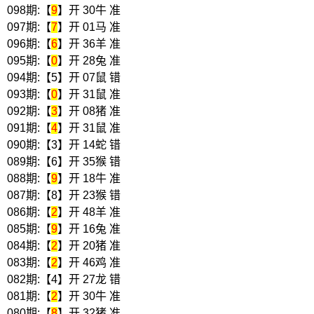
098期:
【
9
】
开 30牛 准
097期:
【
7
】
开 01马 准
096期:
【
6
】
开 36羊 准
095期:
【
0
】
开 28兔 准
094期:
【5】
开 07鼠
错
093期:
【
0
】
开 31鼠 准
092期:
【
3
】
开 08猪 准
091期:
【
4
】
开 31鼠 准
090期:
【3】
开 14蛇
错
089期:
【6】
开 35猴
错
088期:
【
9
】
开 18牛 准
087期:
【8】
开 23猴
错
086期:
【
2
】
开 48羊 准
085期:
【
9
】
开 16兔 准
084期:
【
2
】
开 20猪 准
083期:
【
2
】
开 46鸡 准
082期:
【4】
开 27龙
错
081期:
【
2
】
开 30牛 准
080期:
【
8
】
开 32猪 准