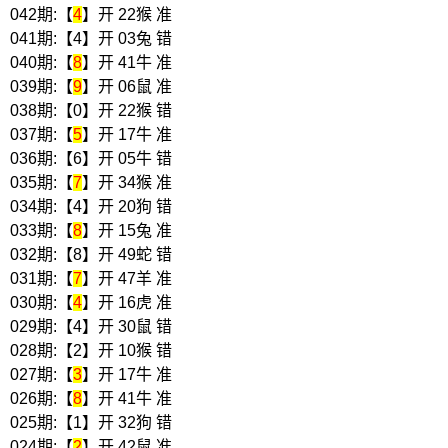
042期:
【
4
】
开 22猴 准
041期:
【4】
开 03兔
错
040期:
【
8
】
开 41牛 准
039期:
【
9
】
开 06鼠 准
038期:
【0】
开 22猴
错
037期:
【
5
】
开 17牛 准
036期:
【6】
开 05牛
错
035期:
【
7
】
开 34猴 准
034期:
【4】
开 20狗
错
033期:
【
8
】
开 15兔 准
032期:
【8】
开 49蛇
错
031期:
【
7
】
开 47羊 准
030期:
【
4
】
开 16虎 准
029期:
【4】
开 30鼠
错
028期:
【2】
开 10猴
错
027期:
【
3
】
开 17牛 准
026期:
【
8
】
开 41牛 准
025期:
【1】
开 32狗
错
024期:
【
2
】
开 42鼠 准