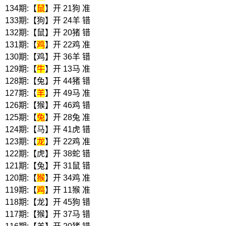
134期:
【
鼠
】
开 21狗 准
133期:
【狗】
开 24羊
错
132期:
【鼠】
开 20猪
错
131期:
【
鸡
】
开 22鸡 准
130期:
【鸡】
开 36羊
错
129期:
【
牛
】
开 13马 准
128期:
【兔】
开 44猪
错
127期:
【
羊
】
开 49马 准
126期:
【猴】
开 46鸡
错
125期:
【
兔
】
开 28兔 准
124期:
【马】
开 41虎
错
123期:
【
龙
】
开 22鸡 准
122期:
【虎】
开 38蛇
错
121期:
【兔】
开 31鼠
错
120期:
【
猴
】
开 34鸡 准
119期:
【
鸡
】
开 11猴 准
118期:
【龙】
开 45狗
错
117期:
【猴】
开 37马
错