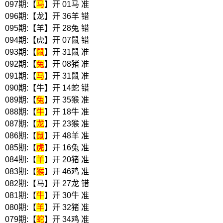
097期:
【
马
】
开 01马 准
096期:
【龙】
开 36羊
错
095期:
【羊】
开 28兔
错
094期:
【虎】
开 07鼠
错
093期:
【
鼠
】
开 31鼠 准
092期:
【
兔
】
开 08猪 准
091期:
【
马
】
开 31鼠 准
090期:
【牛】
开 14蛇
错
089期:
【
兔
】
开 35猴 准
088期:
【
牛
】
开 18牛 准
087期:
【
龙
】
开 23猴 准
086期:
【
鼠
】
开 48羊 准
085期:
【
虎
】
开 16兔 准
084期:
【
羊
】
开 20猪 准
083期:
【
猴
】
开 46鸡 准
082期:
【马】
开 27龙
错
081期:
【
牛
】
开 30牛 准
080期:
【
羊
】
开 32猪 准
079期:
【
蛇
】
开 34鸡 准