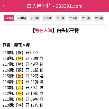
白头佬平特 •
233391.com
219期
218期
217期
216期
215期
214期
213期
212期
【
鲸在人海
】白头佬平特
作者：鲸在人海
219期:
【猴】
开？00
218期:
【
猪
】
开 23猴 准
217期:
【猪】
开 49马
错
216期:
【猴】
开 31鼠
错
215期:
【
鼠
】
开 32猪 准
214期:
【
牛
】
开 21狗 准
213期:
【
龙
】
开 39龙 准
212期:
【
猪
】
开 19鼠 准
211期:
【
狗
】
开 09狗 准
210期:
【鸡】
开 17虎
错