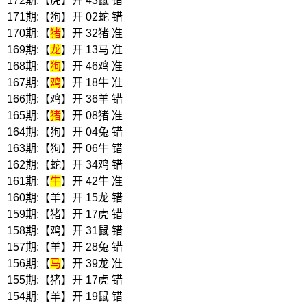
172期:
【虎】
开 43鼠
错
171期:
【狗】
开 02蛇
错
170期:
【
猪
】
开 32猪 准
169期:
【
龙
】
开 13马 准
168期:
【
狗
】
开 46鸡 准
167期:
【
鸡
】
开 18牛 准
166期:
【鸡】
开 36羊
错
165期:
【
猪
】
开 08猪 准
164期:
【狗】
开 04兔
错
163期:
【狗】
开 06牛
错
162期:
【蛇】
开 34鸡
错
161期:
【
牛
】
开 42牛 准
160期:
【羊】
开 15龙
错
159期:
【猪】
开 17虎
错
158期:
【鸡】
开 31鼠
错
157期:
【羊】
开 28兔
错
156期:
【
马
】
开 39龙 准
155期:
【猪】
开 17虎
错
154期:
【羊】
开 19鼠
错