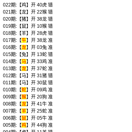
022期:
【鸡】
开 40虎
错
021期:
【龙】
开 22猴
错
020期:
【猪】
开 38龙
错
019期:
【鼠】
开 10猴
错
018期:
【羊】
开 28虎
错
017期:
【
牛
】
开 38龙 准
016期:
【
龙
】
开 03兔 准
015期:
【兔】
开 13蛇
错
014期:
【
马
】
开 33鸡 准
013期:
【
龙
】
开 37蛇 准
012期:
【马】
开 31猪
错
011期:
【马】
开 30鼠
错
010期:
【
蛇
】
开 09鸡 准
009期:
【
猴
】
开 20狗 准
008期:
【
龙
】
开 41牛 准
007期:
【
羊
】
开 25蛇 准
006期:
【
鼠
】
开 05牛 准
005期:
【
鸡
】
开 44狗 准