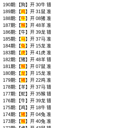
190期:
【狗】
开 30牛
错
189期:
【
鸡
】
开 31鼠 准
188期:
【
牛
】
开 08猪 准
187期:
【
猴
】
开 48羊 准
186期:
【牛】
开 39龙
错
185期:
【
马
】
开 37马 准
184期:
【
兔
】
开 15龙 准
183期:
【
虎
】
开 41虎 准
182期:
【猪】
开 48羊
错
181期:
【
猴
】
开 07鼠 准
180期:
【
龙
】
开 15龙 准
179期:
【
猪
】
开 22鸡 准
178期:
【羊】
开 37马
错
177期:
【蛇】
开 35猴
错
176期:
【牛】
开 39龙
错
175期:
【鸡】
开 18牛
错
174期:
【
猪
】
开 04兔 准
173期:
【
猴
】
开 40兔 准