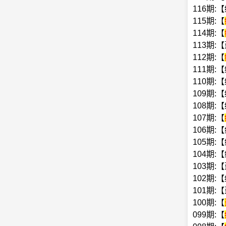
116期:
【
115期:
【
114期:
【
113期:
【
112期:
【
111期:
【
110期:
【
109期:
【
108期:
【
107期:
【
106期:
【
105期:
【
104期:
【
103期:
【
102期:
【
101期:
【
100期:
【
099期:
【