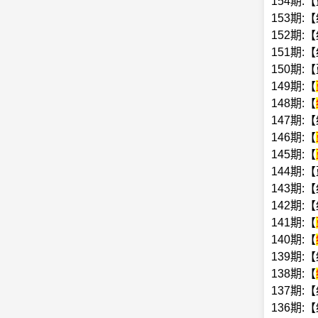
154期:
【
153期:
【
152期:
【
151期:
【
150期:
【
149期:
【
148期:
【
147期:
【
146期:
【
145期:
【
144期:
【
143期:
【
142期:
【
141期:
【
140期:
【
139期:
【
138期:
【
137期:
【
136期:
【