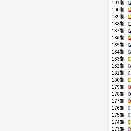
191期:
【
190期:
【
189期:
【
188期:
【
187期:
【
186期:
【
185期:
【
184期:
【
183期:
【
182期:
【
181期:
【
180期:
【
179期:
【
178期:
【
177期:
【
176期:
【
175期:
【
174期:
【
173期:
【