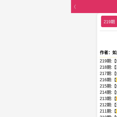
219期
作者：如
219期:
【
218期:
【
217期:
【
216期:
【
215期:
【
214期:
【
213期:
【
212期:
【
211期:
【