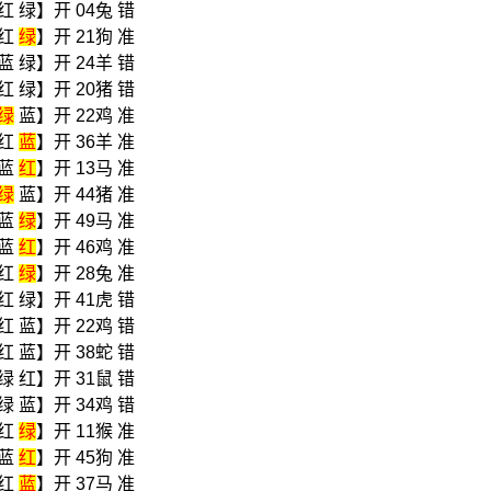
红 绿】
开 04兔
错
红
绿
】
开 21狗 准
蓝 绿】
开 24羊
错
红 绿】
开 20猪
错
绿
蓝】
开 22鸡 准
红
蓝
】
开 36羊 准
蓝
红
】
开 13马 准
绿
蓝】
开 44猪 准
蓝
绿
】
开 49马 准
蓝
红
】
开 46鸡 准
红
绿
】
开 28兔 准
红 绿】
开 41虎
错
红 蓝】
开 22鸡
错
红 蓝】
开 38蛇
错
绿 红】
开 31鼠
错
绿 蓝】
开 34鸡
错
红
绿
】
开 11猴 准
蓝
红
】
开 45狗 准
红
蓝
】
开 37马 准