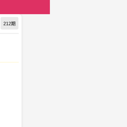
212期
211期
210期
209期
208期
207期