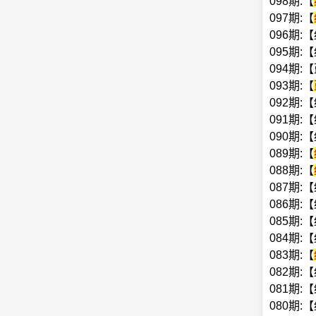
098期:
【
097期:
【
096期:
【
095期:
【
094期:
【
093期:
【
092期:
【
091期:
【
090期:
【
089期:
【
088期:
【
087期:
【
086期:
【
085期:
【
084期:
【
083期:
【
082期:
【
081期:
【
080期:
【