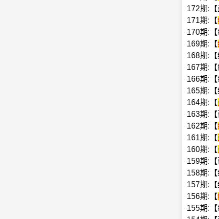
172期:
【
171期:
【
170期:
【
169期:
【
168期:
【
167期:
【
166期:
【
165期:
【
164期:
【
163期:
【
162期:
【
161期:
【
160期:
【
159期:
【
158期:
【
157期:
【
156期:
【
155期:
【