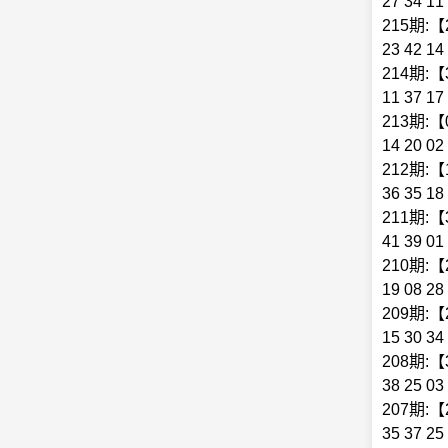
27 34 11
215期:
【2
23 42 14
214期:
【3
11 37 17
213期:
【0
14 20 02
212期:
【1
36 35 18
211期:
【3
41 39 01
210期:
【
19 08 28
209期:
【2
15 30 34
208期:
【3
38 25 03
207期:
【2
35 37 25