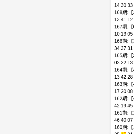
14 30 33
168期:
【2
13 41 12
167期:
【0
10 13 05
166期:
【3
34 37 31
165期:
【3
03 22 13
164期:
【4
13 42 28
163期:
【4
17 20 08
162期:
【4
42 19 45
161期:
【1
46 40 07
160期:
【1