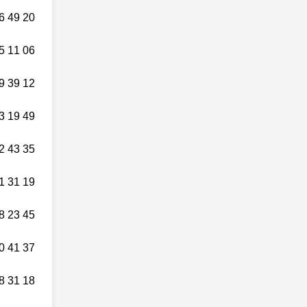
6 49 20
5 11 06
9 39 12
3 19 49
2 43 35
1 31 19
8 23 45
0 41 37
8 31 18