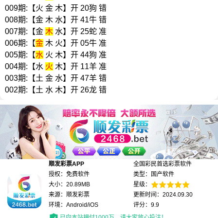
009期:
【火 金 木】
开 20狗
错
008期:
【金 木 水】
开 41牛
错
007期:
【金
木
水】
开 25蛇 准
006期:
【
金
木 火】
开 05牛 准
005期:
【
水
火 木】
开 44狗 准
004期:
【水
火
木】
开 11羊 准
003期:
【土 金 水】
开 47羊
错
002期:
【土 水 木】
开 26龙
错
顺发彩票APP
全国彩民首选彩票软件
授权：免费软件
类型：国产软件
大小：20.89MB
星级：
来源：顺发彩票
更新时间：2024.09.30
环境：Android/iOS
评分：9.9
已向本站押付1000万，请大家放心投注！