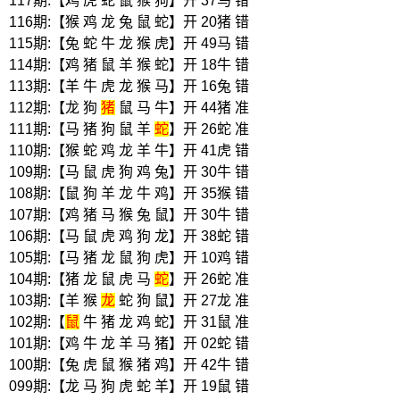
117期:
【鸡 虎 蛇 鼠 猴 狗】
开 37马
错
116期:
【猴 鸡 龙 兔 鼠 蛇】
开 20猪
错
115期:
【兔 蛇 牛 龙 猴 虎】
开 49马
错
114期:
【鸡 猪 鼠 羊 猴 蛇】
开 18牛
错
113期:
【羊 牛 虎 龙 猴 马】
开 16兔
错
112期:
【龙 狗
猪
鼠 马 牛】
开 44猪 准
111期:
【马 猪 狗 鼠 羊
蛇
】
开 26蛇 准
110期:
【猴 蛇 鸡 龙 羊 牛】
开 41虎
错
109期:
【马 鼠 虎 狗 鸡 兔】
开 30牛
错
108期:
【鼠 狗 羊 龙 牛 鸡】
开 35猴
错
107期:
【鸡 猪 马 猴 兔 鼠】
开 30牛
错
106期:
【马 鼠 虎 鸡 狗 龙】
开 38蛇
错
105期:
【马 猪 龙 鼠 狗 虎】
开 10鸡
错
104期:
【猪 龙 鼠 虎 马
蛇
】
开 26蛇 准
103期:
【羊 猴
龙
蛇 狗 鼠】
开 27龙 准
102期:
【
鼠
牛 猪 龙 鸡 蛇】
开 31鼠 准
101期:
【鸡 牛 龙 羊 马 猪】
开 02蛇
错
100期:
【兔 虎 鼠 猴 猪 鸡】
开 42牛
错
099期:
【龙 马 狗 虎 蛇 羊】
开 19鼠
错