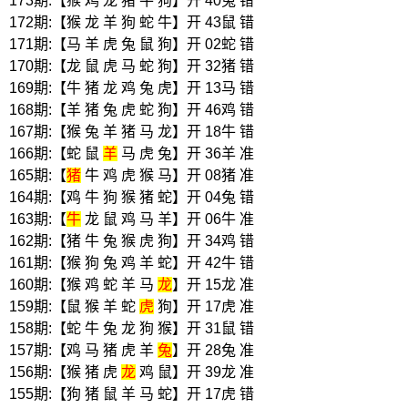
173期:
【猴 鸡 龙 猪 牛 狗】
开 40兔
错
172期:
【猴 龙 羊 狗 蛇 牛】
开 43鼠
错
171期:
【马 羊 虎 兔 鼠 狗】
开 02蛇
错
170期:
【龙 鼠 虎 马 蛇 狗】
开 32猪
错
169期:
【牛 猪 龙 鸡 兔 虎】
开 13马
错
168期:
【羊 猪 兔 虎 蛇 狗】
开 46鸡
错
167期:
【猴 兔 羊 猪 马 龙】
开 18牛
错
166期:
【蛇 鼠
羊
马 虎 兔】
开 36羊 准
165期:
【
猪
牛 鸡 虎 猴 马】
开 08猪 准
164期:
【鸡 牛 狗 猴 猪 蛇】
开 04兔
错
163期:
【
牛
龙 鼠 鸡 马 羊】
开 06牛 准
162期:
【猪 牛 兔 猴 虎 狗】
开 34鸡
错
161期:
【猴 狗 兔 鸡 羊 蛇】
开 42牛
错
160期:
【猴 鸡 蛇 羊 马
龙
】
开 15龙 准
159期:
【鼠 猴 羊 蛇
虎
狗】
开 17虎 准
158期:
【蛇 牛 兔 龙 狗 猴】
开 31鼠
错
157期:
【鸡 马 猪 虎 羊
兔
】
开 28兔 准
156期:
【猴 猪 虎
龙
鸡 鼠】
开 39龙 准
155期:
【狗 猪 鼠 羊 马 蛇】
开 17虎
错