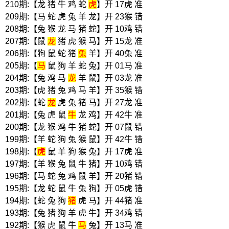
210期:
【龙 猪 牛 鸡 蛇
虎
】
开 17虎 准
209期:
【马 蛇 虎 兔 羊 龙】
开 23猴
错
208期:
【兔 猴 龙 马 猪 蛇】
开 10鸡
错
207期:
【鼠
龙
猪 虎 猴 马】
开 15龙 准
206期:
【狗 鼠 蛇 猪
兔
羊】
开 40兔 准
205期:
【
马
鼠 狗 羊 蛇 兔】
开 01马 准
204期:
【兔 鸡 马
龙
羊 鼠】
开 03龙 准
203期:
【虎 猪 兔 鸡 马 羊】
开 35猴
错
202期:
【蛇
龙
虎 兔 猪 马】
开 27龙 准
201期:
【兔 虎 鼠
牛
龙 鸡】
开 42牛 准
200期:
【龙 猴 鸡 牛 猪 蛇】
开 07鼠
错
199期:
【羊 蛇 狗 兔 猴 鼠】
开 42牛
错
198期:
【
虎
鼠 羊 狗 猴 兔】
开 17虎 准
197期:
【羊 猴 兔 鼠 牛 猪】
开 10鸡
错
196期:
【马 蛇 兔 鸡 鼠 羊】
开 20猪
错
195期:
【龙 蛇 鼠 牛 兔 狗】
开 05虎
错
194期:
【蛇 兔 狗
猪
虎 马】
开 44猪 准
193期:
【兔 猪 狗 羊 虎 牛】
开 34鸡
错
192期:
【猴 虎 鼠 牛
马
兔】
开 13马 准