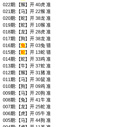
022期:
【猴】
开 40虎 准
021期:
【马】
开 22猴 准
020期:
【蛇】
开 38龙 准
019期:
【蛇】
开 10猴 准
018期:
【龙】
开 28虎 准
017期:
【狗】
开 38龙 准
016期:
【
兔
】
开 03兔
错
015期:
【
蛇
】
开 13蛇
错
014期:
【蛇】
开 33鸡 准
013期:
【牛】
开 37蛇 准
012期:
【猴】
开 31猪 准
011期:
【马】
开 30鼠 准
010期:
【狗】
开 09鸡 准
009期:
【马】
开 20狗 准
008期:
【兔】
开 41牛 准
007期:
【龙】
开 25蛇 准
006期:
【虎】
开 05牛 准
005期:
【马】
开 44狗 准