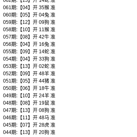
062期:
【13】
开 14蛇 准
061期:
【04】
开 35猴 准
060期:
【05】
开 04兔 准
059期:
【12】
开 09狗 准
058期:
【10】
开 11猴 准
057期:
【08】
开 42牛 准
056期:
【04】
开 16兔 准
055期:
【09】
开 14蛇 准
054期:
【04】
开 33狗 准
053期:
【13】
开 02蛇 准
052期:
【09】
开 48羊 准
051期:
【05】
开 44猪 准
050期:
【06】
开 18牛 准
049期:
【10】
开 24羊 准
048期:
【08】
开 19鼠 准
047期:
【13】
开 08狗 准
046期:
【11】
开 48马 准
045期:
【07】
开 28虎 准
044期:
【13】
开 20狗 准