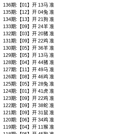
136期:
【01】
开 13马 准
135期:
【12】
开 04兔 准
134期:
【13】
开 21狗 准
133期:
【09】
开 24羊 准
132期:
【03】
开 20猪 准
131期:
【09】
开 22鸡 准
130期:
【05】
开 36羊 准
129期:
【05】
开 13马 准
128期:
【04】
开 44猪 准
127期:
【11】
开 49马 准
126期:
【08】
开 46鸡 准
125期:
【05】
开 28兔 准
124期:
【01】
开 41虎 准
123期:
【09】
开 22鸡 准
122期:
【09】
开 38蛇 准
121期:
【09】
开 31鼠 准
120期:
【06】
开 34鸡 准
119期:
【04】
开 11猴 准