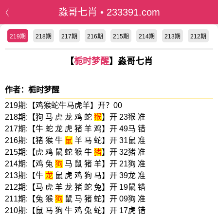
淼哥七肖 •
233391.com
219期
218期
217期
216期
215期
214期
213期
212期
【
栀时梦醒
】淼哥七肖
作者：栀时梦醒
219期:
【鸡猴蛇牛马虎羊】
开？00
218期:
【狗 马 虎 龙 鸡 蛇
猴
】
开 23猴 准
217期:
【牛 蛇 龙 虎 猪 羊 鸡】
开 49马
错
216期:
【猪 猴 牛
鼠
羊 马 蛇】
开 31鼠 准
215期:
【虎 鸡 鼠 蛇 猴 牛
猪
】
开 32猪 准
214期:
【鸡 兔
狗
马 鼠 猪 羊】
开 21狗 准
213期:
【牛
龙
鼠 虎 鸡 狗 马】
开 39龙 准
212期:
【马 虎 羊 龙 猪 蛇 兔】
开 19鼠
错
211期:
【兔 猴
狗
鼠 马 猪 蛇】
开 09狗 准
210期:
【鼠 马 狗 牛 鸡 兔 蛇】
开 17虎
错