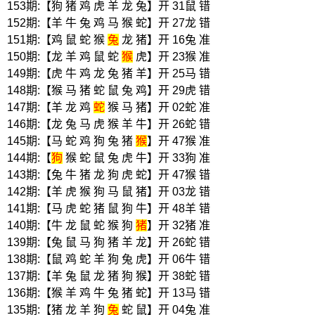
153期:
【狗 猪 鸡 虎 羊 龙 兔】
开 31鼠
错
152期:
【羊 牛 兔 鸡 马 猴 蛇】
开 27龙
错
151期:
【鸡 鼠 蛇 猴
兔
龙 猪】
开 16兔 准
150期:
【龙 羊 鸡 鼠 蛇
猴
虎】
开 23猴 准
149期:
【虎 牛 鸡 龙 兔 猪 羊】
开 25马
错
148期:
【猴 马 猪 蛇 鼠 兔 鸡】
开 29虎
错
147期:
【羊 龙 鸡
蛇
猴 马 猪】
开 02蛇 准
146期:
【龙 兔 马 虎 猴 羊 牛】
开 26蛇
错
145期:
【马 蛇 鸡 狗 兔 猪
猴
】
开 47猴 准
144期:
【
狗
猴 蛇 鼠 兔 虎 牛】
开 33狗 准
143期:
【兔 牛 猪 龙 狗 虎 蛇】
开 47猴
错
142期:
【羊 虎 猴 狗 马 鼠 猪】
开 03龙
错
141期:
【马 虎 蛇 猪 鼠 狗 牛】
开 48羊
错
140期:
【牛 龙 鼠 蛇 猴 狗
猪
】
开 32猪 准
139期:
【兔 鼠 马 狗 猪 羊 龙】
开 26蛇
错
138期:
【鼠 鸡 蛇 羊 狗 兔 虎】
开 06牛
错
137期:
【羊 兔 鼠 龙 猪 狗 猴】
开 38蛇
错
136期:
【猴 羊 鸡 牛 兔 猪 蛇】
开 13马
错
135期:
【猪 龙 羊 狗
兔
蛇 鼠】
开 04兔 准