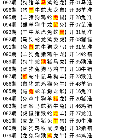
097期:
【狗 猪 羊
马
鸡 蛇 龙】
开 01马 准
096期:
【狗
羊
牛 蛇 虎 龙 鼠】
开 36羊 准
095期:
【羊 猪 狗 鸡 蛇
兔
鼠】
开 28兔 准
094期:
【猴 羊 狗 牛 龙
鼠
兔】
开 07鼠 准
093期:
【羊 牛 龙 虎 兔 蛇
鼠
】
开 31鼠 准
092期:
【马 狗 蛇 龙 鸡 兔 虎】
开 08猪
错
091期:
【兔
鼠
蛇 牛 狗 龙 马】
开 31鼠 准
090期:
【羊 狗 兔 猪 鸡 牛 龙】
开 14蛇
错
089期:
【狗 牛 蛇
猴
猪 马 虎】
开 35猴 准
088期:
【虎 猪 兔 狗 马 鸡 羊】
开 18牛
错
087期:
【
猴
蛇 牛 鼠 马 狗 羊】
开 23猴 准
086期:
【鼠 猪 蛇 鸡 猴 兔 牛】
开 48羊
错
085期:
【马
兔
蛇 羊 狗 龙 猴】
开 16兔 准
084期:
【兔 鸡 牛 狗 羊
猪
龙】
开 20猪 准
083期:
【虎 猴 马 蛇 猪 牛 兔】
开 46鸡
错
082期:
【虎 鼠 猪 猴 蛇
龙
羊】
开 27龙 准
081期:
【虎 龙 马 猪 兔
牛
狗】
开 30牛 准
080期:
【蛇 狗 鸡 猴 鼠 虎 兔】
开 32猪
错
079期:
【龙 兔 狗 猴
鸡
虎 牛】
开 34鸡 准