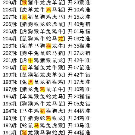
209期:
【
猴
猪 牛 龙 虎 羊 鼠】
开 23猴 准
208期:
【虎 羊 龙 牛
鸡
马 猪】
开 10鸡 准
207期:
【
龙
猪 鼠 狗 鸡 虎 马】
开 15龙 准
206期:
【猪 狗 猴 龙 蛇 虎 鼠】
开 40兔
错
205期:
【虎 狗 猴 羊 兔 鸡 牛】
开 01马
错
204期:
【鼠 狗 鸡 牛 蛇 马
龙
】
开 03龙 准
203期:
【猪 羊 马 狗
猴
龙 牛】
开 35猴 准
202期:
【狗 牛 兔 鼠 蛇 马 猪】
开 27龙
错
201期:
【虎
牛
鸡 猪 猴 鼠 龙】
开 42牛 准
200期:
【
鼠
羊 猪 兔 龙 牛 猴】
开 07鼠 准
199期:
【鼠 猴 猪 龙 虎 羊 兔】
开 42牛
错
198期:
【兔
虎
鼠 龙 猪 猴 鸡】
开 17虎 准
197期:
【猪 龙 兔
鸡
鼠 羊 牛】
开 10鸡 准
196期:
【羊 鸡 猴 兔 蛇 龙 马】
开 20猪
错
195期:
【狗 猴 鸡 牛 龙 马 鼠】
开 05虎
错
194期:
【马 牛 鸡
猪
猴 狗 虎】
开 44猪 准
193期:
【羊 猪 狗 蛇
鸡
猴 龙】
开 34鸡 准
192期:
【蛇 鼠
马
鸡 兔 虎 猴】
开 13马 准
191期:
【
猪
龙 猴 马 狗 蛇 虎】
开 44猪 准