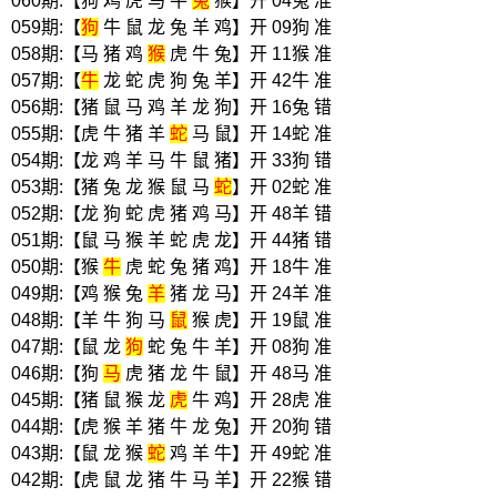
060期:
【狗 鸡 虎 马 牛
兔
猴】
开 04兔 准
059期:
【
狗
牛 鼠 龙 兔 羊 鸡】
开 09狗 准
058期:
【马 猪 鸡
猴
虎 牛 兔】
开 11猴 准
057期:
【
牛
龙 蛇 虎 狗 兔 羊】
开 42牛 准
056期:
【猪 鼠 马 鸡 羊 龙 狗】
开 16兔
错
055期:
【虎 牛 猪 羊
蛇
马 鼠】
开 14蛇 准
054期:
【龙 鸡 羊 马 牛 鼠 猪】
开 33狗
错
053期:
【猪 兔 龙 猴 鼠 马
蛇
】
开 02蛇 准
052期:
【龙 狗 蛇 虎 猪 鸡 马】
开 48羊
错
051期:
【鼠 马 猴 羊 蛇 虎 龙】
开 44猪
错
050期:
【猴
牛
虎 蛇 兔 猪 鸡】
开 18牛 准
049期:
【鸡 猴 兔
羊
猪 龙 马】
开 24羊 准
048期:
【羊 牛 狗 马
鼠
猴 虎】
开 19鼠 准
047期:
【鼠 龙
狗
蛇 兔 牛 羊】
开 08狗 准
046期:
【狗
马
虎 猪 龙 牛 鼠】
开 48马 准
045期:
【猪 鼠 猴 龙
虎
牛 鸡】
开 28虎 准
044期:
【虎 猴 羊 猪 牛 龙 兔】
开 20狗
错
043期:
【鼠 龙 猴
蛇
鸡 羊 牛】
开 49蛇 准
042期:
【虎 鼠 龙 猪 牛 马 羊】
开 22猴
错