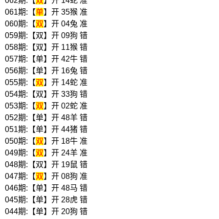
062期:
【
双
】
开 14蛇 准
061期:
【
单
】
开 35猴 准
060期:
【
双
】
开 04兔 准
059期:
【双】
开 09狗
错
058期:
【双】
开 11猴
错
057期:
【单】
开 42牛
错
056期:
【单】
开 16兔
错
055期:
【
双
】
开 14蛇 准
054期:
【双】
开 33狗
错
053期:
【
双
】
开 02蛇 准
052期:
【单】
开 48羊
错
051期:
【单】
开 44猪
错
050期:
【
双
】
开 18牛 准
049期:
【
双
】
开 24羊 准
048期:
【双】
开 19鼠
错
047期:
【
双
】
开 08狗 准
046期:
【单】
开 48马
错
045期:
【单】
开 28虎
错
044期:
【单】
开 20狗
错