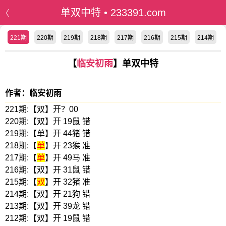
单双中特 •
233391.com
221期
220期
219期
218期
217期
216期
215期
214期
【
临安初雨
】单双中特
作者：临安初雨
221期:
【双】
开？00
220期:
【双】
开 19鼠
错
219期:
【单】
开 44猪
错
218期:
【
单
】
开 23猴 准
217期:
【
单
】
开 49马 准
216期:
【双】
开 31鼠
错
215期:
【
双
】
开 32猪 准
214期:
【双】
开 21狗
错
213期:
【双】
开 39龙
错
212期:
【双】
开 19鼠
错