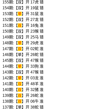
155期:
【双】
开 17虎
错
154期:
【双】
开 19鼠
错
153期:
【
单
】
开 31鼠 准
152期:
【双】
开 27龙
错
151期:
【
双
】
开 16兔 准
150期:
【双】
开 23猴
错
149期:
【双】
开 25马
错
148期:
【
单
】
开 29虎 准
147期:
【
双
】
开 02蛇 准
146期:
【单】
开 26蛇
错
145期:
【双】
开 47猴
错
144期:
【
单
】
开 33狗 准
143期:
【双】
开 47猴
错
142期:
【
单
】
开 03龙 准
141期:
【
双
】
开 48羊 准
140期:
【
双
】
开 32猪 准
139期:
【
双
】
开 26蛇 准
138期:
【
双
】
开 06牛 准
137期:
【单】
开 38蛇
错