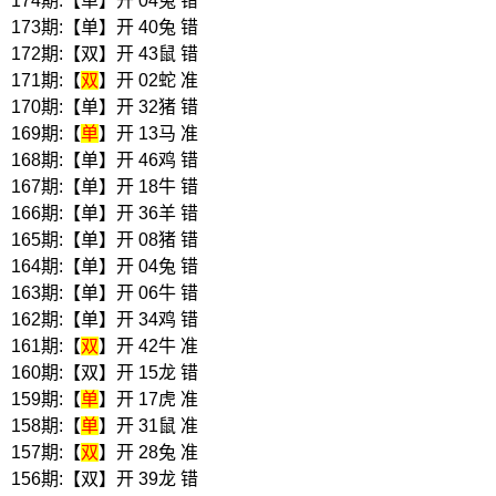
174期:
【单】
开 04兔
错
173期:
【单】
开 40兔
错
172期:
【双】
开 43鼠
错
171期:
【
双
】
开 02蛇 准
170期:
【单】
开 32猪
错
169期:
【
单
】
开 13马 准
168期:
【单】
开 46鸡
错
167期:
【单】
开 18牛
错
166期:
【单】
开 36羊
错
165期:
【单】
开 08猪
错
164期:
【单】
开 04兔
错
163期:
【单】
开 06牛
错
162期:
【单】
开 34鸡
错
161期:
【
双
】
开 42牛 准
160期:
【双】
开 15龙
错
159期:
【
单
】
开 17虎 准
158期:
【
单
】
开 31鼠 准
157期:
【
双
】
开 28兔 准
156期:
【双】
开 39龙
错