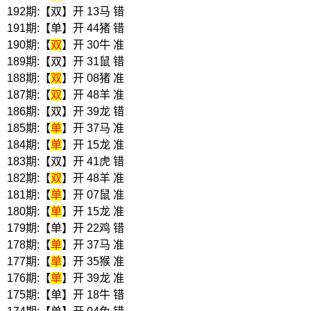
192期:
【双】
开 13马
错
191期:
【单】
开 44猪
错
190期:
【
双
】
开 30牛 准
189期:
【双】
开 31鼠
错
188期:
【
双
】
开 08猪 准
187期:
【
双
】
开 48羊 准
186期:
【双】
开 39龙
错
185期:
【
单
】
开 37马 准
184期:
【
单
】
开 15龙 准
183期:
【双】
开 41虎
错
182期:
【
双
】
开 48羊 准
181期:
【
单
】
开 07鼠 准
180期:
【
单
】
开 15龙 准
179期:
【单】
开 22鸡
错
178期:
【
单
】
开 37马 准
177期:
【
单
】
开 35猴 准
176期:
【
单
】
开 39龙 准
175期:
【单】
开 18牛
错