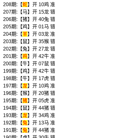
208期:
【
蛇
】
开 10鸡 准
207期:
【马】
开 15龙
错
206期:
【猪】
开 40兔
错
205期:
【鸡】
开 01马
错
204期:
【
羊
】
开 03龙 准
203期:
【鼠】
开 35猴
错
202期:
【兔】
开 27龙
错
201期:
【
鸡
】
开 42牛 准
200期:
【牛】
开 07鼠
错
199期:
【鸡】
开 42牛
错
198期:
【牛】
开 17虎
错
197期:
【
龙
】
开 10鸡 准
196期:
【猴】
开 20猪
错
195期:
【
猪
】
开 05虎 准
194期:
【鼠】
开 44猪
错
193期:
【
龙
】
开 34鸡 准
192期:
【
兔
】
开 13马 准
191期:
【
兔
】
开 44猪 准
190期:
【虎】
开 30牛
错