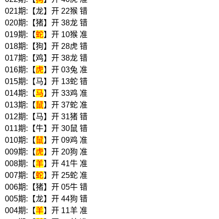
021期:
【龙】
开 22猴
错
020期:
【猪】
开 38龙
错
019期:
【
蛇
】
开 10猴 准
018期:
【狗】
开 28虎
错
017期:
【鸡】
开 38龙
错
016期:
【
虎
】
开 03兔 准
015期:
【马】
开 13蛇
错
014期:
【
马
】
开 33鸡 准
013期:
【
鼠
】
开 37蛇 准
012期:
【马】
开 31猪
错
011期:
【牛】
开 30鼠
错
010期:
【
鼠
】
开 09鸡 准
009期:
【
虎
】
开 20狗 准
008期:
【
羊
】
开 41牛 准
007期:
【
蛇
】
开 25蛇 准
006期:
【猪】
开 05牛
错
005期:
【龙】
开 44狗
错
004期:
【
羊
】
开 11羊 准