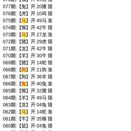
077期:
【兔】
开 20猪
错
076期:
【虎】
开 10鸡
错
075期:
【
马
】
开 49马 准
074期:
【猴】
开 42牛
错
073期:
【
马
】
开 27龙 准
072期:
【猪】
开 29虎
错
071期:
【龙】
开 42牛
错
070期:
【羊】
开 30牛
错
069期:
【猪】
开 14蛇
错
068期:
【
狗
】
开 21狗 准
067期:
【狗】
开 36羊
错
066期:
【
兔
】
开 40兔 准
065期:
【猴】
开 32猪
错
064期:
【羊】
开 49马
错
063期:
【龙】
开 04兔
错
062期:
【
马
】
开 14蛇 准
061期:
【牛】
开 35猴
错
060期:
【鼠】
开 04兔
错