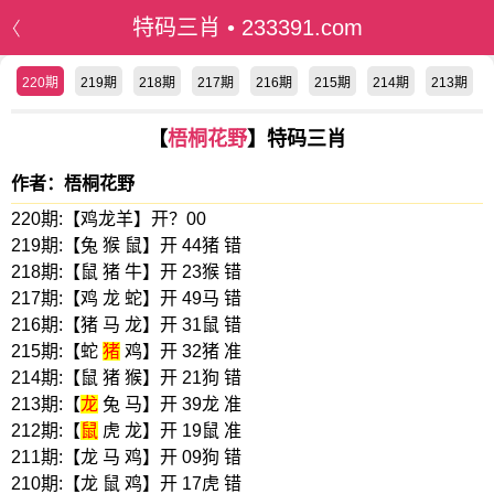
特码三肖 •
233391.com
220期
219期
218期
217期
216期
215期
214期
213期
【
梧桐花野
】特码三肖
作者：梧桐花野
220期:
【鸡龙羊】
开？00
219期:
【兔 猴 鼠】
开 44猪
错
218期:
【鼠 猪 牛】
开 23猴
错
217期:
【鸡 龙 蛇】
开 49马
错
216期:
【猪 马 龙】
开 31鼠
错
215期:
【蛇
猪
鸡】
开 32猪 准
214期:
【鼠 猪 猴】
开 21狗
错
213期:
【
龙
兔 马】
开 39龙 准
212期:
【
鼠
虎 龙】
开 19鼠 准
211期:
【龙 马 鸡】
开 09狗
错
210期:
【龙 鼠 鸡】
开 17虎
错