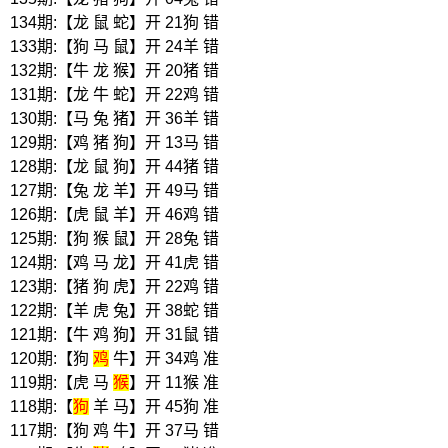
134期:
【龙 鼠 蛇】
开 21狗
错
133期:
【狗 马 鼠】
开 24羊
错
132期:
【牛 龙 猴】
开 20猪
错
131期:
【龙 牛 蛇】
开 22鸡
错
130期:
【马 兔 猪】
开 36羊
错
129期:
【鸡 猪 狗】
开 13马
错
128期:
【龙 鼠 狗】
开 44猪
错
127期:
【兔 龙 羊】
开 49马
错
126期:
【虎 鼠 羊】
开 46鸡
错
125期:
【狗 猴 鼠】
开 28兔
错
124期:
【鸡 马 龙】
开 41虎
错
123期:
【猪 狗 虎】
开 22鸡
错
122期:
【羊 虎 兔】
开 38蛇
错
121期:
【牛 鸡 狗】
开 31鼠
错
120期:
【狗
鸡
牛】
开 34鸡 准
119期:
【虎 马
猴
】
开 11猴 准
118期:
【
狗
羊 马】
开 45狗 准
117期:
【狗 鸡 牛】
开 37马
错