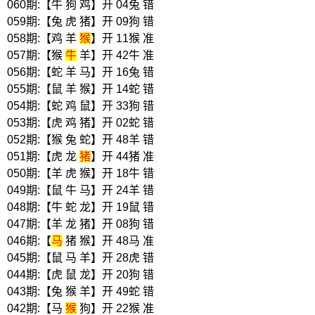
060期:
【牛 狗 鸡】
开 04兔
错
059期:
【兔 虎 猪】
开 09狗
错
058期:
【鸡 羊
猴
】
开 11猴 准
057期:
【猴
牛
羊】
开 42牛 准
056期:
【蛇 羊 马】
开 16兔
错
055期:
【鼠 羊 猴】
开 14蛇
错
054期:
【蛇 鸡 鼠】
开 33狗
错
053期:
【虎 鸡 猪】
开 02蛇
错
052期:
【猴 兔 蛇】
开 48羊
错
051期:
【虎 龙
猪
】
开 44猪 准
050期:
【羊 虎 猴】
开 18牛
错
049期:
【鼠 牛 马】
开 24羊
错
048期:
【牛 蛇 龙】
开 19鼠
错
047期:
【羊 龙 猪】
开 08狗
错
046期:
【
马
猪 猴】
开 48马 准
045期:
【鼠 马 羊】
开 28虎
错
044期:
【虎 鼠 龙】
开 20狗
错
043期:
【兔 猴 羊】
开 49蛇
错
042期:
【马
猴
狗】
开 22猴 准