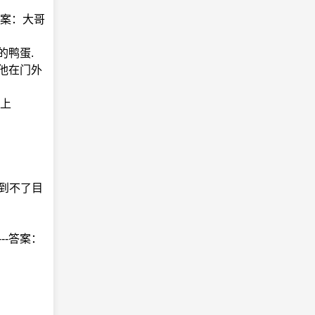
答案：大哥
的鸭蛋.
：他在门外
地上
总到不了目
--答案：