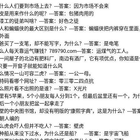
:为什么人们要到市场上去？---答案：因为市场不会来
:猪皮是用来作什么的呢？---答案：包猪肉用的
:油漆工的徒弟叫啥？---答案：好色之徒
:超人和蝙蝠侠的最大区别是什么？---答案：蝙蝠侠把内裤穿在里
外面
:爸爸买了一支笔，却不能写字，为什么？---答案：是电笔
什么人每天靠运气赚钱？789790.com---答案：运煤气的工人。
:有一间屋子的北边有肥料厂，南边有酒厂，它有项优点，你知道是
：只要一开窗子就能知道什么风
:什么情况一山可容二虎？---答案：一公一母。
:要特码看哪个网址？---答案：零三零二四点抗
:什么照片看不出照的是谁？---答案：X光片
:盆里有5苹果，5个小朋友每人分到1个，但最后盆里还有一个，为什么
后一个小朋友把盆一起拿走了
:堂堂的中央图书馆，却没有明版的“康熙字典”，这是为什么？---答
朝人编的
:什么虎会吓人但并不吃人？---答案：壁虎
:有种船从来没下过水，为什么还是船？ ---答案：是宇宙飞船