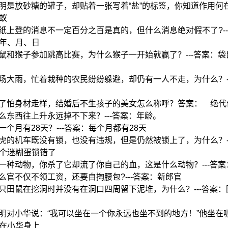
:明明是放砂糖的罐子，却贴着一张写着“盐”的标签，你知道作用何在？
蚁
:报纸上登的消息不一定百分之百是真的，但什么消息绝对假不了?--
年、月、日
:袋鼠和猴子参加跳高比赛，为什么猴子一开始就赢了？---答案：
:一场大雨，忙着栽种的农民纷纷躲避，却仍有一人不走，为什么？-
:为了怕身材走样，结婚后不生孩子的美女怎么称呼？答案： 绝代
:什么东西往上升永远掉不下来？---答案：年龄。
哪一个月有28天？---答案：每个月都有28天
:小虎的机车既没有锁，也没有违规，但是仍然被锁上了，为什么？-
个迷糊蛋锁错了
:有一种动物，你杀了它却流了你自己的血，这是什么动物？---答
:什么官不仅不领工资，还要自掏腰包?---答案：新郎官
:一只田鼠在挖洞时并没有在洞口四周留下泥堆，为什么？---答案
:小明对小华说：“我可以坐在一个你永远也坐不到的地方！”他坐在哪里
在小华身上