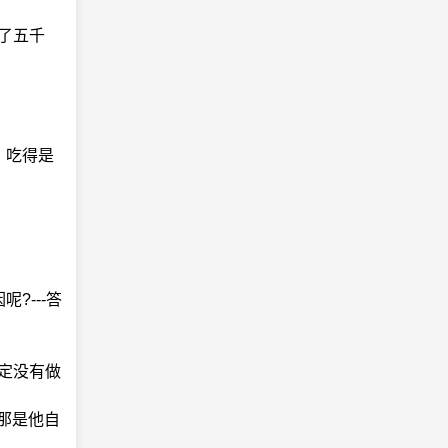
了五千
：吃得是
?---答
肯定没有做
：那是他自