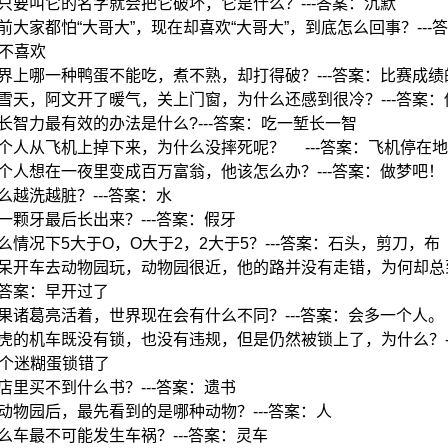
:你只要叫它的名字就会把它破坏，它是什么？---答案：沉默
:从前大家都怕“大哥大”，现在却喜欢“大哥大”，到底怎么回事？---
不喜欢
:世界上哪一种鸭蛋不能吃，煮不熟，却打得破？---答案：比赛成绩
:下雪天，阿文开了暖气，关上门窗，为什么还感到很冷？---答案
:增长智力最有效的办法是什么?---答案：吃一堑长一智
:一个人从飞机上掉下来，为什么没摔死呢？ ---答案：飞机停在
:一个人想在一夜里变成百万富翁，他该怎么办？---答案：做梦吧！
什么越洗越脏？---答案：水
哪一颗牙最后长出来？---答案：假牙
:什么情况下5大于O，O大于2，2大于5？---答案：石头，剪刀，布
:阿呆开车去动物园玩，动物园很近，他的路并没有走错，为何却
--答案：早开过了
:如果诸葛亮活着，世界现在会有什么不同？---答案：会多一个人。
:小虎的机车既没有锁，也没有违规，但是仍然被锁上了，为什么？-
个迷糊蛋锁错了
书店里买不到什么书？---答案：遗书
:进动物园后，最先看到的是哪种动物？---答案：人
:什么车最不可能发生车祸？---答案：灵车