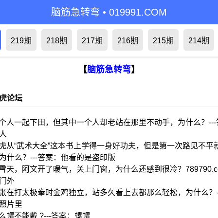
脑筋急转弯 •
0199
91
.COM
219期
218期
217期
216期
215期
214期
【
脑筋急转弯
】
虎论坛
:三个人一起下田，但其中一个人却老站在那里不动手，为什么？--
人
:小虎从“武术大全”这本书上学得一身好功夫，但是第一次路见不平
为什么？---答案：他看的是盗印版
下雪天，阿文开了暖气，关上门窗，为什么还感到很冷？789790.co
门外
:老张在打太极拳时金鸡独立，站多久看上去都那么轻松，为什么？-
照片里
什么帽不能戴 ?---答案：螺帽