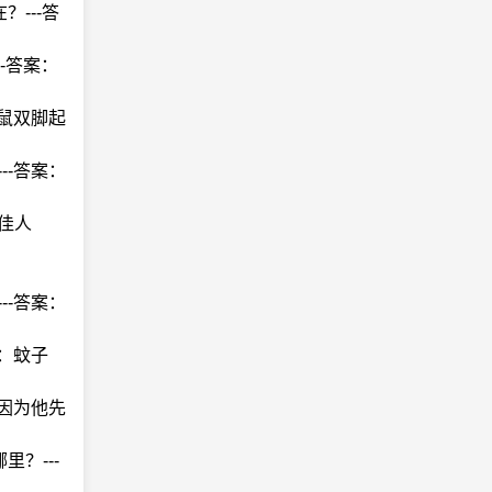
---答
-答案：
袋鼠双脚起
--答案：
佳人
--答案：
案：蚊子
：因为他先
？---