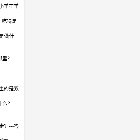
：小羊在羊
：吃得是
是做什
？---
他生的是双
？---
？---答