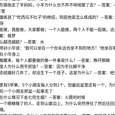
:大灰狼拖走了羊妈妈，小羊为什么也不声不响地跟了去？---答案
子里
:大雄练就了“吃西瓜不吐子”的绝招，到底他是怎么练成的？---答案
呀
:你能做，我能做，大家都做；一个人能做，两个人不能一起做。这
答案：做梦
什么越洗越脏？---答案：水
:小明对小华说：“我可以坐在一个你永远也坐不到的地方！”他坐在哪里
在小华身上
:早晨醒来，每个人都要做的第一件事是什么？---答案：睁开眼睛
:印度人为什么用手抓饭？---答案：因为手比脚干净
:阿忠结婚好几年了，却没生下一个孩子，这是为什么？---答案：
:盆里有5苹果，5个小朋友每人分到1个，但最后盆里还有一个，为什么
后一个小朋友把盆一起拿走了
:人在什么情况下会七窍生烟？---答案：火葬的时候
:有一个眼睛瞎了的人，走到山崖边上，为什么突然停住了然后往回走
瞎。