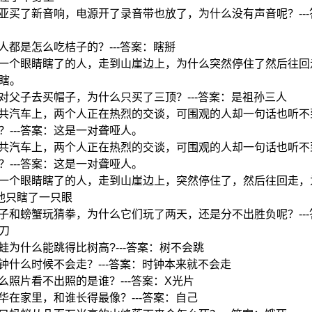
:马亚买了新音响，电源开了录音带也放了，为什么没有声音呢？--
:盲人都是怎么吃桔子的？---答案：瞎掰
:有一个眼睛瞎了的人，走到山崖边上，为什么突然停住了然后往回走
瞎。
:两对父子去买帽子，为什么只买了三顶？---答案：是祖孙三人
:公共汽车上，两个人正在热烈的交谈，可围观的人却一句话也听
？---答案：这是一对聋哑人。
:公共汽车上，两个人正在热烈的交谈，可围观的人却一句话也听
？---答案：这是一对聋哑人。
:有一个眼睛瞎了的人，走到山崖边上，突然停住了，然后往回走，
：他只瞎了一只眼
:蝎子和螃蟹玩猜拳，为什么它们玩了两天，还是分不出胜负呢？--
刀
:青蛙为什么能跳得比树高?---答案：树不会跳
:时钟什么时候不会走？---答案：时钟本来就不会走
:什么照片看不出照的是谁？---答案：X光片
:小华在家里，和谁长得最像？---答案：自己