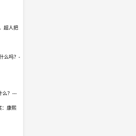
面，超人把
什么吗？-
？---
案：康熙