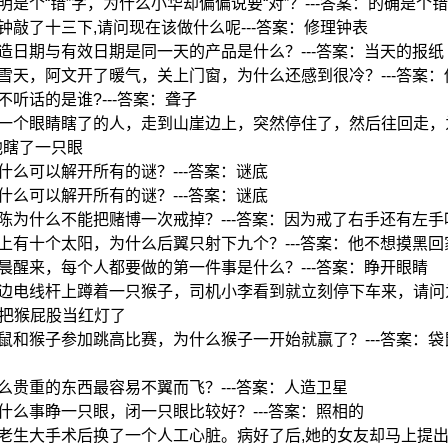
:明明是个“错”字，为什么小华却偏偏说要“对”？---答案：的确是个
:时钟敲了十三下,请问现在该做什么呢---答案：修理钟表
:制造日期与有效日期是同一天的产品是什么？---答案：当天的报纸
:下雪天，阿文开了暖气，关上门窗，为什么还感到很冷？---答案
最不听话的是谁?---答案：聋子
:有一个眼睛瞎了的人，走到山崖边上，突然停住了，然后往回走，为
他瞎了一只眼
:用什么可以解开所有的谜？---答案：谜底
:用什么可以解开所有的谜？---答案：谜底
:阿陈为什么不能把赌博一次戒掉？---答案：因为戒了右手还有左手
:天上有十个太阳，为什么后翼只射下九个？---答案：他不想摸黑回
:早晨醒来，每个人都要做的第一件事是什么？---答案：睁开眼睛
:路边电线杆上蹲着一只猴子，司机小李看到就立刻停下车来，请问为
把猴屁股当红灯了
:袋鼠和猴子参加跳高比赛，为什么猴子一开始就赢了？---答案：
:什么贵重的东西最容易不翼而飞？---答案：人造卫星
:做什么事睁一只眼，闭一只眼比较好？---答案：照相的
:林老生大手术后换了一个人工心脏。病好了后,她的女友却马上提出