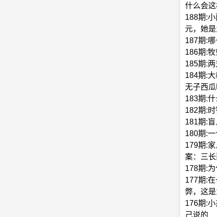
什么会这
188期
元，她是
187期
186期
185期
184期
无子西瓜
183期:
182期
181期
180期
179期:
案：三长
178期
177期
弊，这是
176期
己说的