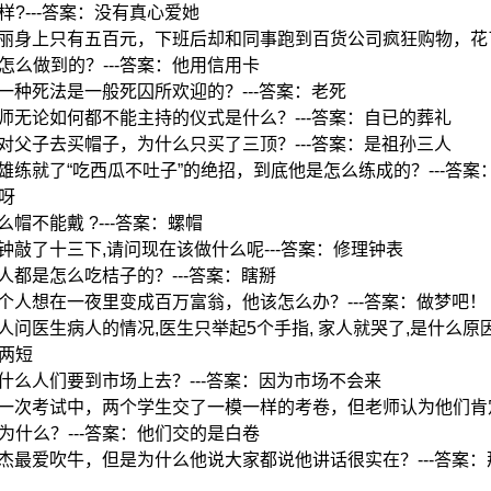
样?---答案：没有真心爱她
:小丽身上只有五百元，下班后却和同事跑到百货公司疯狂购物，花
怎么做到的？---答案：他用信用卡
:哪一种死法是一般死囚所欢迎的？---答案：老死
:牧师无论如何都不能主持的仪式是什么？---答案：自已的葬礼
:两对父子去买帽子，为什么只买了三顶？---答案：是祖孙三人
:大雄练就了“吃西瓜不吐子”的绝招，到底他是怎么练成的？---答案
呀
什么帽不能戴 ?---答案：螺帽
:时钟敲了十三下,请问现在该做什么呢---答案：修理钟表
:盲人都是怎么吃桔子的？---答案：瞎掰
:一个人想在一夜里变成百万富翁，他该怎么办？---答案：做梦吧！
家人问医生病人的情况,医生只举起5个手指, 家人就哭了,是什么原因呢
两短
:为什么人们要到市场上去？---答案：因为市场不会来
:在一次考试中，两个学生交了一模一样的考卷，但老师认为他们
为什么？---答案：他们交的是白卷
:小杰最爱吹牛，但是为什么他说大家都说他讲话很实在？---答案