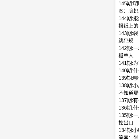
145期
案：骗蚂
144期
报纸上的
143期
跳犯规
142期
稻草人
141期
140期
139期:
138期
不知道那
137期
136期
135期
挖出口
134期
答案：坐