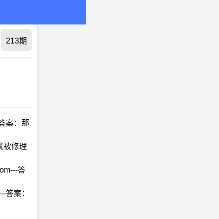
213期
212期
211期
210期
209期
208期
-答案：那
就被修理
m---答
--答案：