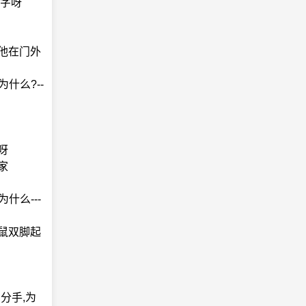
错字呀
：他在门外
什么?--
呀
家
什么---
袋鼠双脚起
分手,为