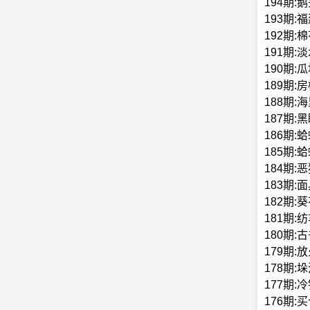
194期:
193期:
192期:
191期:
190期:
189期:
188期:
187期:
186期:
185期:
184期:
183期:面
182期:
181期:纺
180期:
179期:
178期:
177期:
176期: