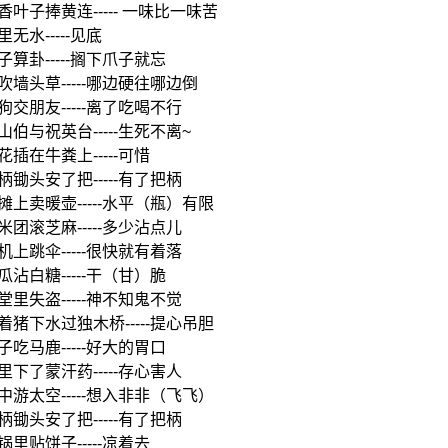
丁香叶子捧黄连----- 一味比一味苦
里无水-----见底
耗子算卦-----搁下爪子就忘
风吹墙头草-----哪边硬往哪边倒
跟狗交朋友-----离了吃喝不行
梁山伯与祝英台-----生死不离~
好花插在牛粪上-----可惜
断柄锄头安了把-----有了把柄
地摊上卖暖壶-----水平（瓶）有限
糯米团滚芝麻-----多少沾点儿
飞机上跳伞-----很快就有着落
黄瓜沾白糖-----干（甘）脆
庙堂里失盗-----神不知鬼不觉
掂着猪下水过独木桥-----提心吊胆
豹子吃马鹿-----好大的胃口
酒里下了蒙汗药-----存心害人
梦中游太空-----想入非非（飞飞）
断柄锄头安了把-----有了把柄
冷锅里贴饼子-----凉着去