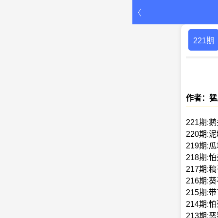
221期
作者：猛
221期:
220期:
219期:
218期:
217期:
216期:
215期:
214期:
213期: