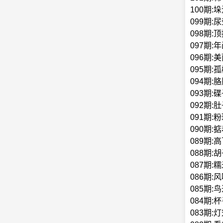
100期:
099期:
098期:
097期:
096期:
095期:
094期:
093期:
092期:
091期:
090期:
089期:
088期:
087期:
086期:
085期:
084期:
083期: