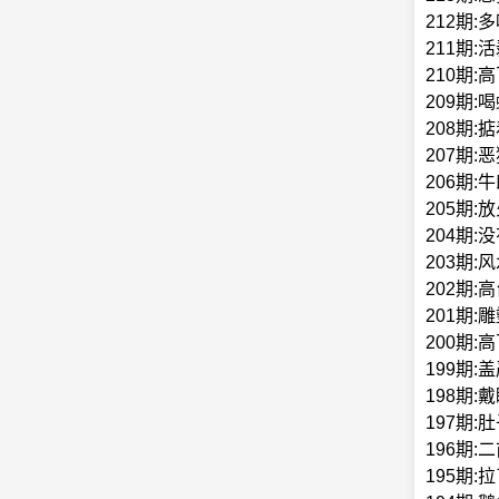
212期:
211期:活
210期:
209期:
208期:
207期:
206期:
205期:
204期:
203期:
202期:
201期:
200期:
199期:
198期:
197期:
196期:
195期: