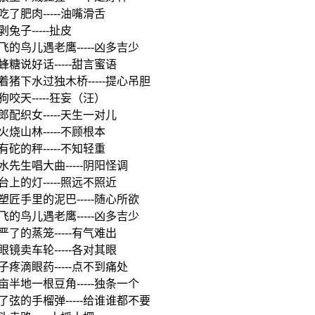
多吃了肥肉-----油嘴滑舌
剥兔子-----扯皮
高飞的鸟儿遇老鹰-----凶多吉少
喝蜂糖说好话-----甜言蜜语
掂着猪下水过独木桥-----提心吊胆
恶狗咬天-----狂妄（汪）
牛郎配织女-----天生一对儿
放火烧山林-----不顾根本
没有砣的秤-----不知轻重
风水先生唱大曲-----阴阳怪调
高台上的灯-----照远不照近
雕塑匠手里的泥巴-----随心所欲
高飞的鸟儿遇老鹰-----凶多吉少
盖严了的蒸笼-----有气难出
戴眼镜卖车轮-----各对其眼
肚子疼滴眼药-----点不到痛处
二亩半地一根豆角-----独条一个
拉了弦的手榴弹-----给谁谁都不要