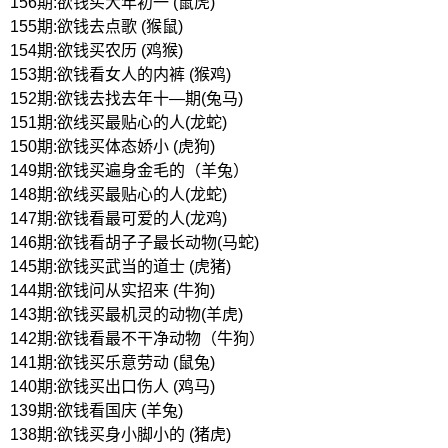
156期:欲钱买大年初一 (鼠虎)
155期:欲钱去点歌 (猴鼠)
154期:欲钱买农历 (鸡猴)
153期:欲钱看女人的内裤 (猴鸡)
152期:欲钱去找去年十—期(兔马)
151期:欲线买最贴心的人(龙蛇)
150期:欲钱买体态娇小 (虎狗)
149期:欲钱买遍身金毛的（羊兔）
148期:欲线买最贴心的人(龙蛇)
147期:欲钱看最可爱的人(龙鸡)
146期:欲钱看胡子子最长动物(马蛇)
145期:欲钱买武当的道士 (虎猪)
144期:欲钱问从实招来 (牛狗)
143期:欲钱买最机灵的动物(羊虎)
142期:欲钱看最不干净动物（牛狗）
141期:欲钱买乐意劳动 (鼠兔)
140期:欲钱买出口伤人 (鸡马)
139期:欲钱看国庆 (羊兔)
138期:欲钱买身小脚小的 (猪虎)