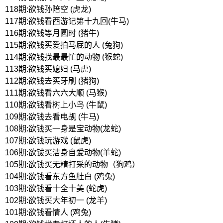
118期:欲钱孙陪空 (虎龙)
117期:欲钱看西游记第十九回(牛马)
116期:欲钱等月圆时 (猪牛)
115期:欲钱买爱拍马屁的人 (兔狗)
114期:欲钱找最最忙的动物 (猴蛇)
113期:欲钱买媳妇 (马虎)
112期:欲钱去买牙刷 (猪狗)
111期:欲钱看六六大顺 (马猴)
110期:欲钱看树上小鸟 (牛鼠)
109期:欲钱去看电觇 (牛马)
108期:欲钱买一身是宝动物(龙蛇)
107期:欲钱玩游戏 (鼠虎)
106期:欲钹买洁身自爱动物(羊蛇)
105期:欲钱买无精打采的动物（狗鸡）
104期:欲钱看东方鱼肚白 (鸡兔)
103期:欲钱看十全十美 (蛇虎)
102期:欲钱买大年初一 (龙羊)
101期:欲钱看情人 (鸡兔)